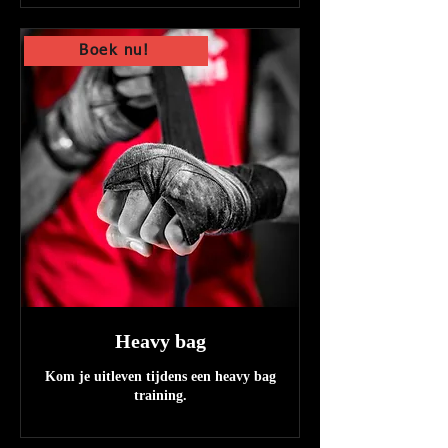
Boek nu!
Heavy bag
Kom je uitleven tijdens een heavy bag
training.