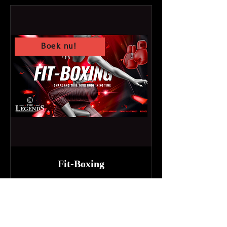
Boek nu!
Fit-Boxing
Kom je uitleven tijdens een
dynamische HIIT training