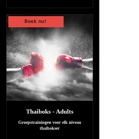
Boek nu!
Thaiboks - Adults
Groepstrainingen voor elk niveau
thaibokser