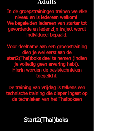
Adults
In de groepstrainingen trainen we elke
niveau en is iedereen welkom!
We begeleiden iedereen van starter tot
gevorderde en ieder zijn traject wordt
individueel bepaald.
Voor deelname aan een groepstraining
dien je wel eerst aan de
start2(Thai)boks deel te nemen (indien
je volledig geen ervaring hebt).
Hierin worden de basistechnieken
toegelicht.
De training van vrijdag is telkens een
technische training die dieper ingaat op
de technieken van het Thaiboksen
Start2(Thai)boks