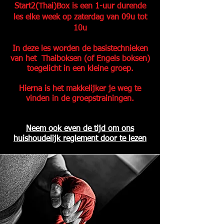
Start2(Thai)Box is een 1-uur durende
les elke week op zaterdag van 09u tot
10u
In deze les worden de basistechnieken
van het Thaiboksen (of Engels boksen)
toegelicht in een kleine groep.
Hierna is het makkelijker je weg te
vinden in de groepstrainingen.
​Neem ook even de tijd om ons
huishoudelijk reglement door te lezen