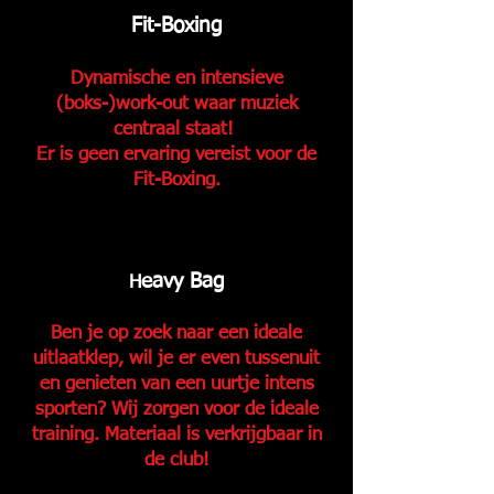
Fit-Boxing
Dynamische en intensieve
(boks-)work-out waar muziek
centraal staat!
Er is geen ervaring vereist voor de
Fit-Boxing.
eavy Bag
H
Ben je op zoek naar een ideale
uitlaatklep, wil je er even tussenuit
en genieten van een uurtje intens
sporten? Wij zorgen voor de ideale
training. Materiaal is verkrijgbaar in
de club!