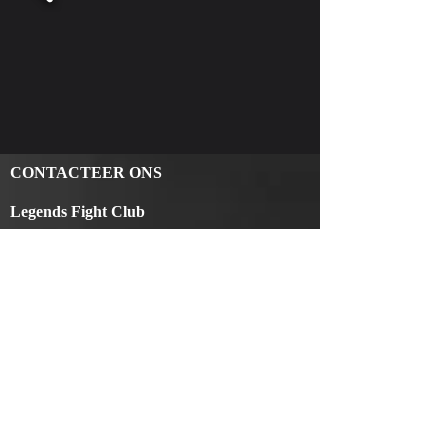
CONTACTEER ONS
Legends Fight Club
Lange Nieuwstraat 6
2260 Tongerlo
Info@legendsfightclub.be
BE1000.474.925
(+32)
474 84 77 97
(+32)
473 72 91 95
LET'S GET SOCIAL