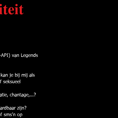
teit
b-API) van Legends
kan je bij mij als
f seksueel
ie, chantage,...?
ardbaar zijn?
of sms’n op