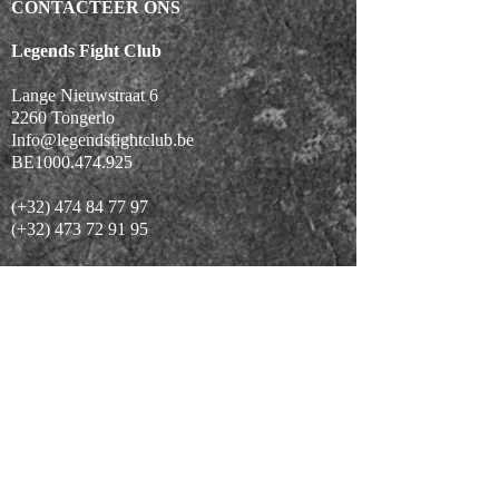
CONTACTEER ONS
Legends Fight Club
Lange Nieuwstraat 6
2260 Tongerlo
Info@legendsfightclub.be
BE1000.474.925
(+32)
474 84 77 97
(+32)
473 72 91 95
LASST UNS SOZIAL WERDEN
ÜBER UNS
Trainingszeiten
Preise
Dienstleistungen