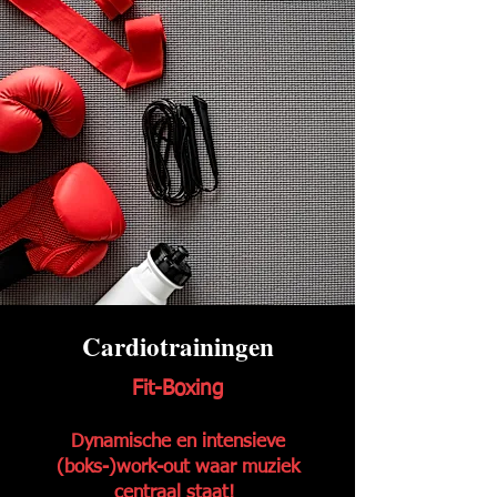
Cardiotrainingen
Fit-Boxing
Dynamische en intensieve
(boks-)work-out waar muziek
centraal staat!