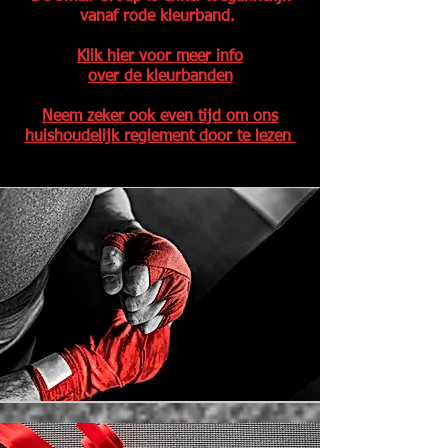
vanaf rode kleurband.
Klik hier voor meer info
over de kleurbanden
Neem zeker ook even tijd om ons
huishoudelijk reglement door te lezen