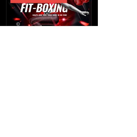
Fit-Boxing
Kom je uitleven tijdens een
dynamische HIIT training
Boek nu!