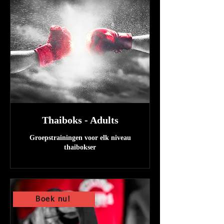
Thaiboks - Adults
Groepstrainingen voor elk niveau
thaibokser
Boek nu!