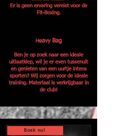
Er is geen ervaring vereist voor de
Fit-Boxing.
eavy Bag
H
Ben je op zoek naar een ideale
uitlaatklep, wil je er even tussenuit
en genieten van een uurtje intens
sporten? Wij zorgen voor de ideale
training. Materiaal is verkrijgbaar in
de club!
Boek nu!