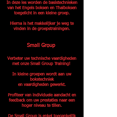
In deze les worden de basistechnieken
van het Engels boksen en Thaiboksen
toegelicht in een kleine groep.
Hierna is het makkelijker je weg te
vinden in de groepstrainingen.
Small Group
Verbeter uw technische vaardigheden
met onze Small Group Training!
In kleine groepen wordt aan uw
bokstechniek
en vaardigheden gewerkt.
Profiteer van individuele aandacht en
feedback om uw prestaties naar een
hoger niveau te tillen.
De Small Group is enkel toegankelijk