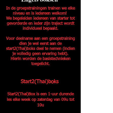
In de groepstrainingen trainen we elke
niveau en is iedereen welkom!
We begeleiden iedereen van starter tot
gevorderde en ieder zijn traject wordt
individueel bepaald.
Voor deelname aan een groepstraining
dien je wel eerst aan de
start2(Thai)boks deel te nemen (indien
je volledig geen ervaring hebt).
Hierin worden de basistechnieken
toegelicht.
Start2(Thai)boks
Start2(Thai)Box is een 1-uur durende
les elke week op zaterdag van 09u tot
10u